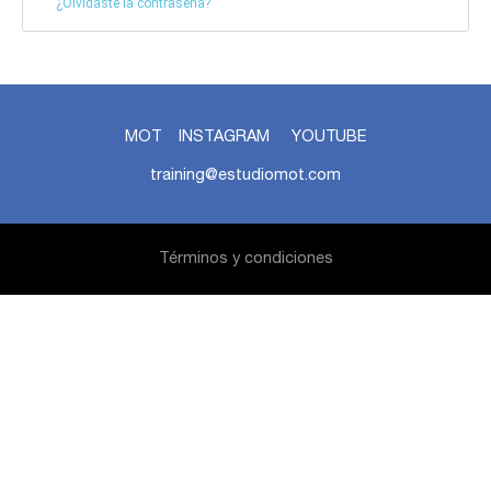
¿Olvidaste la contraseña?
MOT
INSTAGRAM
YOUTUBE
training@estudiomot.com
Términos y condiciones